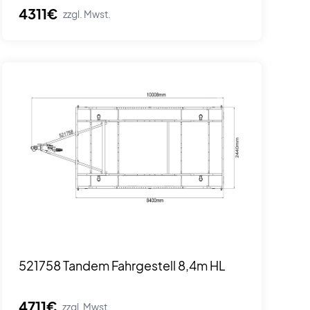
4311€
zzgl. Mwst.
521758 Tandem Fahrgestell 8,4m HL
4711€
zzgl. Mwst.