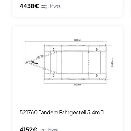
4438€
zzgl. Mwst.
521760 Tandem Fahrgestell 5,4m TL
4152€
zzgl. Mwst.