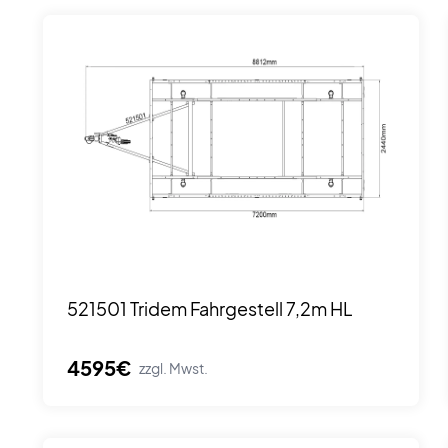
521501 Tridem Fahrgestell 7,2m HL
4595€
zzgl. Mwst.