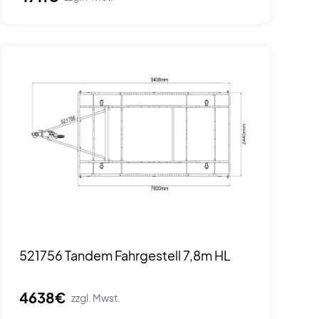
521756 Tandem Fahrgestell 7,8m HL
4638€
zzgl. Mwst.