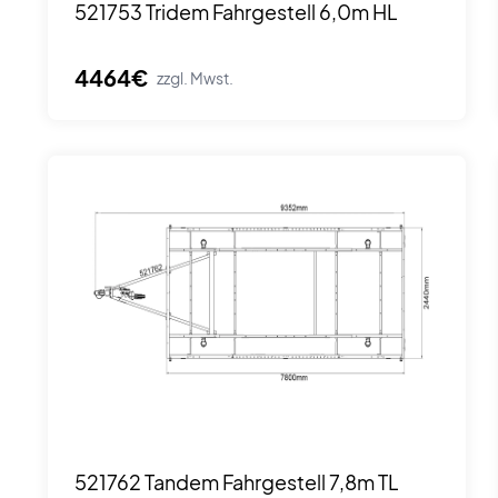
521753 Tridem Fahrgestell 6,0m HL
4464€
zzgl. Mwst.
521762 Tandem Fahrgestell 7,8m TL