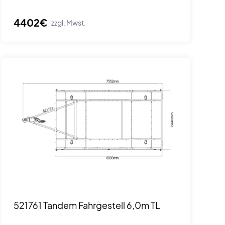
4402€
zzgl. Mwst.
521761 Tandem Fahrgestell 6,0m TL