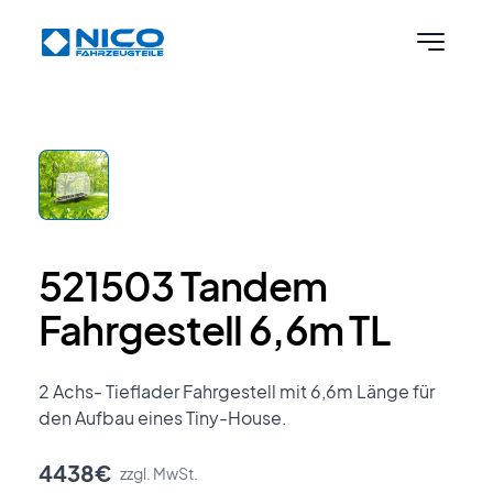
Skip to content
521503 Tandem
Fahrgestell 6,6m TL
2 Achs- Tieflader Fahrgestell mit 6,6m Länge für
den Aufbau eines Tiny-House.
4438€
zzgl. MwSt.