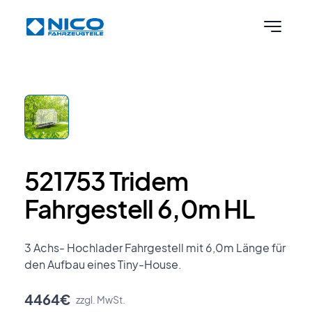
Skip to content
521753 Tridem
Fahrgestell 6,0m HL
3 Achs- Hochlader Fahrgestell mit 6,0m Länge für
den Aufbau eines Tiny-House.
4464€
zzgl. MwSt.